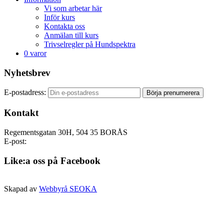
Vi som arbetar här
Inför kurs
Kontakta oss
Anmälan till kurs
Trivselregler på Hundspektra
0 varor
Nyhetsbrev
E-postadress:
Kontakt
Regementsgatan 30H, 504 35 BORÅS
E-post:
hej@hundspektra.se
Like:a oss på Facebook
Skapad av
Webbyrå SEOKA