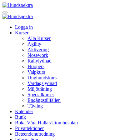
Logga in
Kurser
Alla Kurser
Agility
Aktivering
Nosework
Rallylydnad
Hoopers
Valpkurs
Unghundskurs
Vardagslydnad
Miljöträning
Specialkurser
Engångstillfällen
Tävling
Kalender
Butik
Boka Våra Hallar/Utomhusplan
Privatlektioner
Beteendenutredning
Information