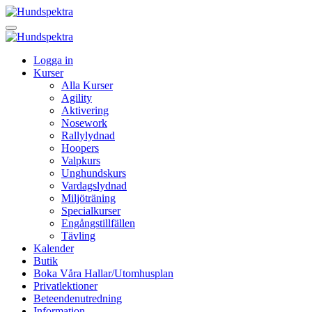
Logga in
Kurser
Alla Kurser
Agility
Aktivering
Nosework
Rallylydnad
Hoopers
Valpkurs
Unghundskurs
Vardagslydnad
Miljöträning
Specialkurser
Engångstillfällen
Tävling
Kalender
Butik
Boka Våra Hallar/Utomhusplan
Privatlektioner
Beteendenutredning
Information