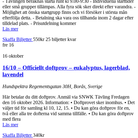
- Tävlingen beräknas starta runt kl 9.00-9:30 - Individuella starttider
eller små grupper tillämpas. Alla fyra sök sker direkt efter varandra. -
Möjlighet att önska startgrupp finns och vi försöker i största mån
efterfölja detta. - Betalning ska vara oss tillhanda inom 2 dagar efter
tilldelad plats. - Prisutdelning kommer
Läs mer
Skaffa Biljetter
550kr
25 biljetter kvar
fre
16
16 oktober
16/10 – Officiellt doftprov – eukalyptus, lagerblad,
lavendel
Hundspektra
Regementsgatan 30H, Borås, Sverige
Här betalar du ditt doftprov. Anmäl via SNWK Tävling Fredagen
den 16 oktober 2026. Information: • Doftprovet sker inomhus. • Det
väljer tid för samling kl 10, 12, 15. • Du kan göra doftprov för en,
två eller alla tre dofterna vid samma tillfälle. • Du kan göra doftprov
med flera
Läs mer
Skaffa Biljetter
340kr