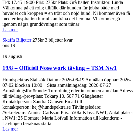
Tid: 17.45-19:00 Pris: 275kr Plats: Grå hallen Instruktör: Linda
Välkomna på ett rolig tillfälle där hunden får jobba både med
huvudet och kroppen = en trött och nöjd hund. Ni kommer även få
med er inspiration hur ni kan träna det hemma. Vi kommer gå
igenom några grundövningar som tränar
Läs mer
Skaffa Biljetter
275kr
3 biljetter kvar
ons
19
19 augusti
19/8 – Officiell Nose work tävling – TSM Nw1
Hundspektras Stallsök Datum: 2026-08-19 Anmälan öppnar: 2026-
07-02 klockan 10:00 Sista anmälningsdag: 2026-07-27
Anmälningsförförande: Turordning efter inkommen anmälan Adress
till tävling-/provplats: Tokarp 10, 507 71 Gånghester
Kontaktperson: Sandra Glansén Email till
kontaktperson: hej@hundspektra.se Tävlingsledare:
/Sekreterare: Annica Carlsson Pris: 550kr Klass: NW1, Antal platser
i NW1: 25 Domare: Maria Löfvall Information till kalendern: -
Tävlingen beräknas starta
Läs mer