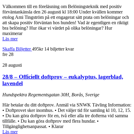
Välkommen till en föreläsning om Belöningsteknik med positiv
förväntankänsla den 26 augusti kl 18:00 Under kvällen kommer
etolog Ami Tingström på ett engagerat sätt prata om belöningar och
att skapa positiv förväntan hos hunden! Vad är egentligen en riktigt
bra belöning? Hur ökar vi värdet på olika belöningar? Hur
maximerar
Läs mer
Skaffa Biljetter
495kr
14 biljetter kvar
fre
28
28 augusti
28/8 – Officiellt doftprov – eukalyptus, lagerblad,
lavendel
Hundspektra
Regementsgatan 30H, Borås, Sverige
Här betalar du ditt doftprov. Anmäl via SNWK Tävling Information:
• Doftprovet sker inomhus. • Det väljer tid för samling kl 10, 12, 15.
• Du kan göra doftprov för en, två eller alla tre dofterna vid samma
tillfälle. • Du kan göra doftprov med flera hundar. •
Tillgänglighetsanpassat. • Klarar
Läs mer