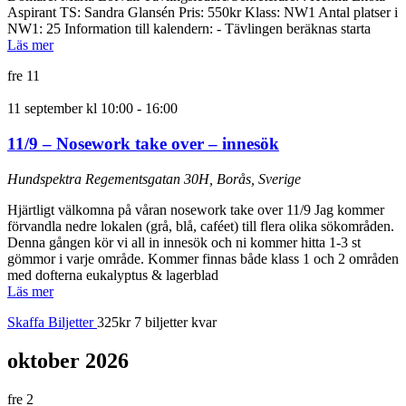
Aspirant TS: Sandra Glansén Pris: 550kr Klass: NW1 Antal platser i
NW1: 25 Information till kalendern: - Tävlingen beräknas starta
Läs mer
fre
11
11 september kl 10:00
-
16:00
11/9 – Nosework take over – innesök
Hundspektra
Regementsgatan 30H, Borås, Sverige
Hjärtligt välkomna på våran nosework take over 11/9 Jag kommer
förvandla nedre lokalen (grå, blå, caféet) till flera olika sökområden.
Denna gången kör vi all in innesök och ni kommer hitta 1-3 st
gömmor i varje område. Kommer finnas både klass 1 och 2 områden
med dofterna eukalyptus & lagerblad
Läs mer
Skaffa Biljetter
325kr
7 biljetter kvar
oktober 2026
fre
2