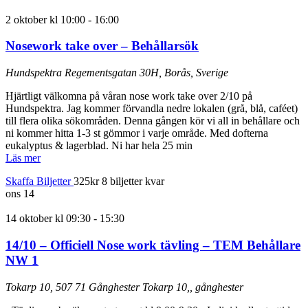
2 oktober kl 10:00
-
16:00
Nosework take over – Behållarsök
Hundspektra
Regementsgatan 30H, Borås, Sverige
Hjärtligt välkomna på våran nose work take over 2/10 på
Hundspektra. Jag kommer förvandla nedre lokalen (grå, blå, caféet)
till flera olika sökområden. Denna gången kör vi all in behållare och
ni kommer hitta 1-3 st gömmor i varje område. Med dofterna
eukalyptus & lagerblad. Ni har hela 25 min
Läs mer
Skaffa Biljetter
325kr
8 biljetter kvar
ons
14
14 oktober kl 09:30
-
15:30
14/10 – Officiell Nose work tävling – TEM Behållare
NW 1
Tokarp 10, 507 71 Gånghester
Tokarp 10,, gånghester