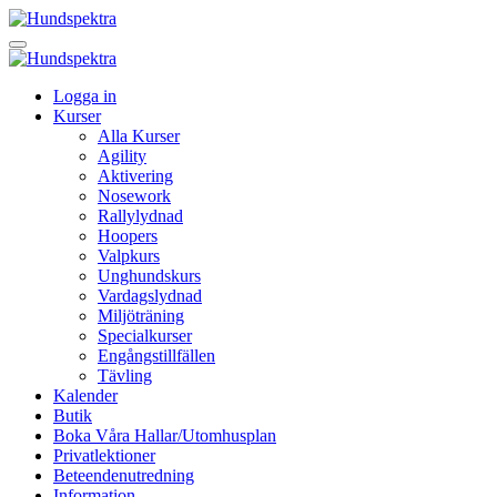
Logga in
Kurser
Alla Kurser
Agility
Aktivering
Nosework
Rallylydnad
Hoopers
Valpkurs
Unghundskurs
Vardagslydnad
Miljöträning
Specialkurser
Engångstillfällen
Tävling
Kalender
Butik
Boka Våra Hallar/Utomhusplan
Privatlektioner
Beteendenutredning
Information