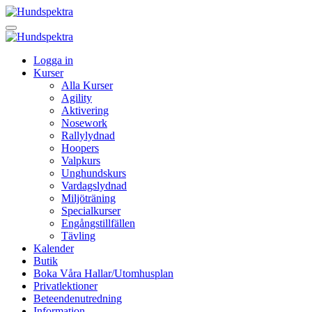
Logga in
Kurser
Alla Kurser
Agility
Aktivering
Nosework
Rallylydnad
Hoopers
Valpkurs
Unghundskurs
Vardagslydnad
Miljöträning
Specialkurser
Engångstillfällen
Tävling
Kalender
Butik
Boka Våra Hallar/Utomhusplan
Privatlektioner
Beteendenutredning
Information