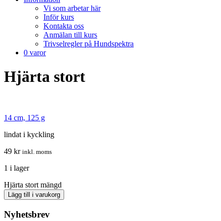
Vi som arbetar här
Inför kurs
Kontakta oss
Anmälan till kurs
Trivselregler på Hundspektra
0 varor
Hjärta stort
14 cm, 125 g
lindat i kyckling
49
kr
inkl. moms
1 i lager
Hjärta stort mängd
Lägg till i varukorg
Nyhetsbrev