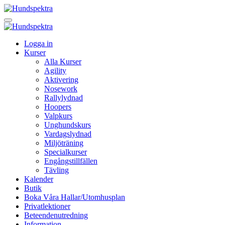
Logga in
Kurser
Alla Kurser
Agility
Aktivering
Nosework
Rallylydnad
Hoopers
Valpkurs
Unghundskurs
Vardagslydnad
Miljöträning
Specialkurser
Engångstillfällen
Tävling
Kalender
Butik
Boka Våra Hallar/Utomhusplan
Privatlektioner
Beteendenutredning
Information