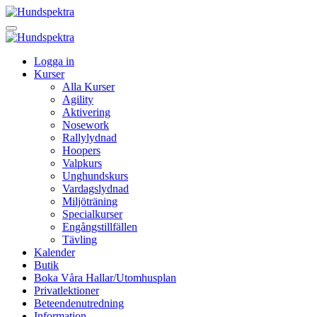
Logga in
Kurser
Alla Kurser
Agility
Aktivering
Nosework
Rallylydnad
Hoopers
Valpkurs
Unghundskurs
Vardagslydnad
Miljöträning
Specialkurser
Engångstillfällen
Tävling
Kalender
Butik
Boka Våra Hallar/Utomhusplan
Privatlektioner
Beteendenutredning
Information