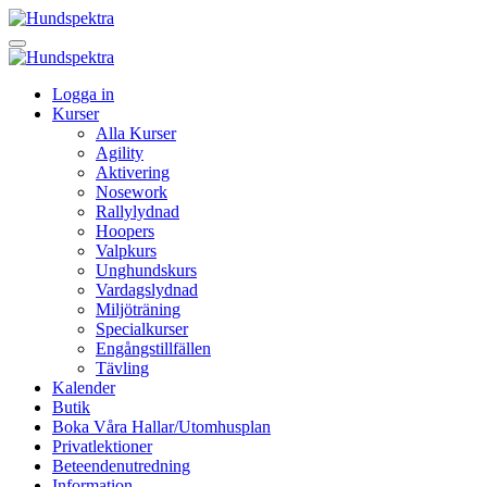
Logga in
Kurser
Alla Kurser
Agility
Aktivering
Nosework
Rallylydnad
Hoopers
Valpkurs
Unghundskurs
Vardagslydnad
Miljöträning
Specialkurser
Engångstillfällen
Tävling
Kalender
Butik
Boka Våra Hallar/Utomhusplan
Privatlektioner
Beteendenutredning
Information