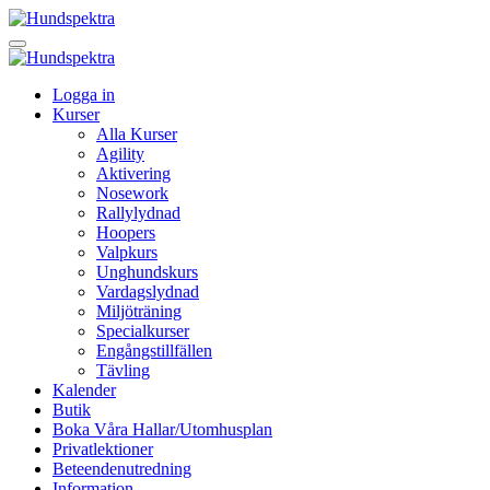
Logga in
Kurser
Alla Kurser
Agility
Aktivering
Nosework
Rallylydnad
Hoopers
Valpkurs
Unghundskurs
Vardagslydnad
Miljöträning
Specialkurser
Engångstillfällen
Tävling
Kalender
Butik
Boka Våra Hallar/Utomhusplan
Privatlektioner
Beteendenutredning
Information