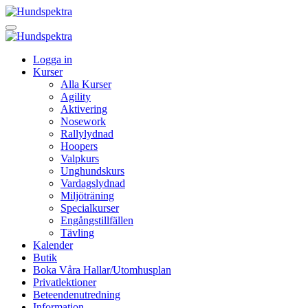
Logga in
Kurser
Alla Kurser
Agility
Aktivering
Nosework
Rallylydnad
Hoopers
Valpkurs
Unghundskurs
Vardagslydnad
Miljöträning
Specialkurser
Engångstillfällen
Tävling
Kalender
Butik
Boka Våra Hallar/Utomhusplan
Privatlektioner
Beteendenutredning
Information