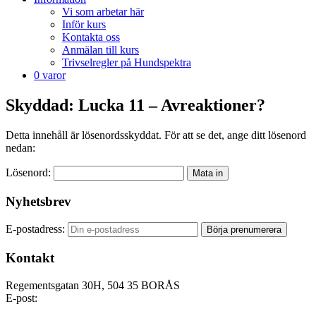
Vi som arbetar här
Inför kurs
Kontakta oss
Anmälan till kurs
Trivselregler på Hundspektra
0 varor
Skyddad: Lucka 11 – Avreaktioner?
Detta innehåll är lösenordsskyddat. För att se det, ange ditt lösenord
nedan:
Lösenord:
Nyhetsbrev
E-postadress:
Kontakt
Regementsgatan 30H, 504 35 BORÅS
E-post:
hej@hundspektra.se