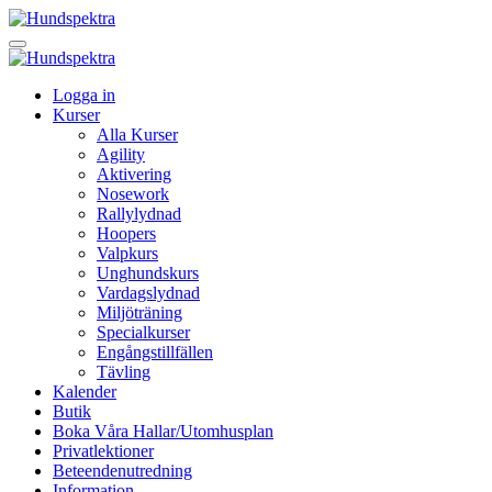
Logga in
Kurser
Alla Kurser
Agility
Aktivering
Nosework
Rallylydnad
Hoopers
Valpkurs
Unghundskurs
Vardagslydnad
Miljöträning
Specialkurser
Engångstillfällen
Tävling
Kalender
Butik
Boka Våra Hallar/Utomhusplan
Privatlektioner
Beteendenutredning
Information