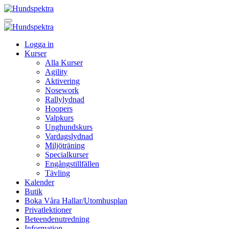
Logga in
Kurser
Alla Kurser
Agility
Aktivering
Nosework
Rallylydnad
Hoopers
Valpkurs
Unghundskurs
Vardagslydnad
Miljöträning
Specialkurser
Engångstillfällen
Tävling
Kalender
Butik
Boka Våra Hallar/Utomhusplan
Privatlektioner
Beteendenutredning
Information