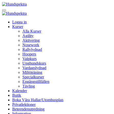
Logga in
Kurser
Alla Kurser
Agility
Aktivering
Nosework
Rallylydnad
Hoopers
Valpkurs
Unghundskurs
Vardagslydnad
Miljöträning
Specialkurser
Engångstillfällen
Tävling
Kalender
Butik
Boka Våra Hallar/Utomhusplan
Privatlektioner
Beteendenutredning
Information