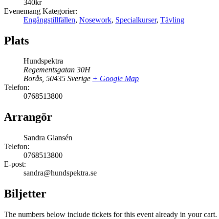
340kr
Evenemang Kategorier:
Engångstillfällen
,
Nosework
,
Specialkurser
,
Tävling
Plats
Hundspektra
Regementsgatan 30H
Borås
,
50435
Sverige
+ Google Map
Telefon:
0768513800
Arrangör
Sandra Glansén
Telefon:
0768513800
E-post:
sandra@hundspektra.se
Biljetter
The numbers below include tickets for this event already in your cart. 