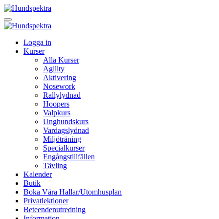
Logga in
Kurser
Alla Kurser
Agility
Aktivering
Nosework
Rallylydnad
Hoopers
Valpkurs
Unghundskurs
Vardagslydnad
Miljöträning
Specialkurser
Engångstillfällen
Tävling
Kalender
Butik
Boka Våra Hallar/Utomhusplan
Privatlektioner
Beteendenutredning
Information