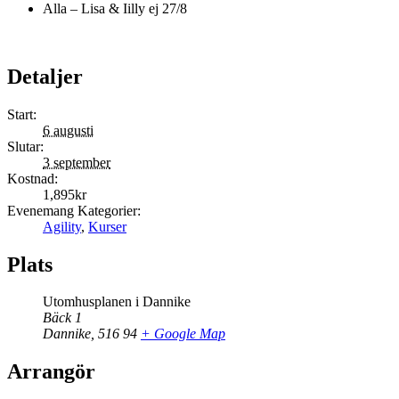
Alla – Lisa & Iilly ej 27/8
Detaljer
Start:
6 augusti
Slutar:
3 september
Kostnad:
1,895kr
Evenemang Kategorier:
Agility
,
Kurser
Plats
Utomhusplanen i Dannike
Bäck 1
Dannike
,
516 94
+ Google Map
Arrangör