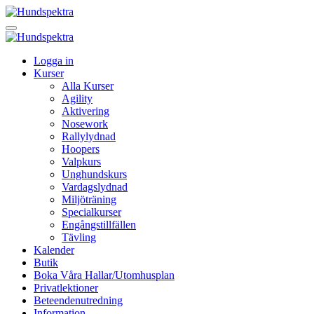
Logga in
Kurser
Alla Kurser
Agility
Aktivering
Nosework
Rallylydnad
Hoopers
Valpkurs
Unghundskurs
Vardagslydnad
Miljöträning
Specialkurser
Engångstillfällen
Tävling
Kalender
Butik
Boka Våra Hallar/Utomhusplan
Privatlektioner
Beteendenutredning
Information