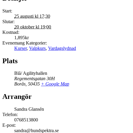
Start:
25 augusti kl 17:30
Slutar:
20 oktober kl 19:00
Kostnad:
1,895kr
Evenemang Kategorier:
Kurser
,
Valpkurs
,
Vardagslydnad
Plats
Blå/ Agilityhallen
Regementsgatan 30H
Borås
,
50435
+ Google Map
Arrangör
Sandra Glansén
Telefon:
0768513800
E-post:
sandra@hundspektra.se