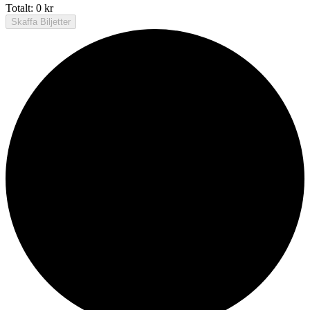
Totalt:
0
kr
Skaffa Biljetter