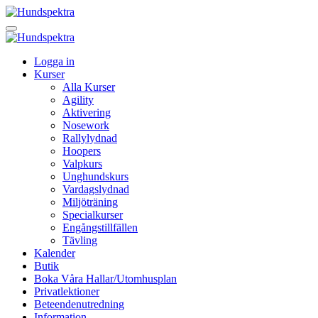
Logga in
Kurser
Alla Kurser
Agility
Aktivering
Nosework
Rallylydnad
Hoopers
Valpkurs
Unghundskurs
Vardagslydnad
Miljöträning
Specialkurser
Engångstillfällen
Tävling
Kalender
Butik
Boka Våra Hallar/Utomhusplan
Privatlektioner
Beteendenutredning
Information