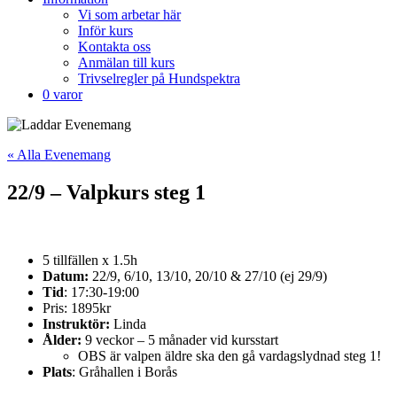
Vi som arbetar här
Inför kurs
Kontakta oss
Anmälan till kurs
Trivselregler på Hundspektra
0 varor
« Alla Evenemang
22/9 – Valpkurs steg 1
5 tillfällen x 1.5h
Datum:
22/9, 6/10, 13/10, 20/10 & 27/10 (ej 29/9)
Tid
: 17:30-19:00
Pris: 1895kr
Instruktör:
Linda
Ålder:
9 veckor – 5 månader vid kursstart
OBS är valpen äldre ska den gå vardagslydnad steg 1!
Plats
: Gråhallen i Borås