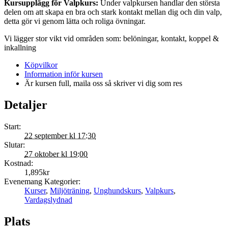
Kursupplägg för Valpkurs:
Under valpkursen handlar den största
delen om att skapa en bra och stark kontakt mellan dig och din valp,
detta gör vi genom lätta och roliga övningar.
Vi lägger stor vikt vid områden som: belöningar, kontakt, koppel &
inkallning
Köpvilkor
Information inför kursen
Är kursen full, maila oss så skriver vi dig som res
Detaljer
Start:
22 september kl 17:30
Slutar:
27 oktober kl 19:00
Kostnad:
1,895kr
Evenemang Kategorier:
Kurser
,
Miljöträning
,
Unghundskurs
,
Valpkurs
,
Vardagslydnad
Plats