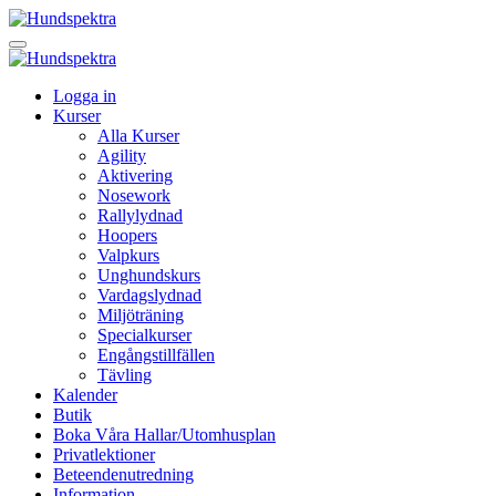
Logga in
Kurser
Alla Kurser
Agility
Aktivering
Nosework
Rallylydnad
Hoopers
Valpkurs
Unghundskurs
Vardagslydnad
Miljöträning
Specialkurser
Engångstillfällen
Tävling
Kalender
Butik
Boka Våra Hallar/Utomhusplan
Privatlektioner
Beteendenutredning
Information